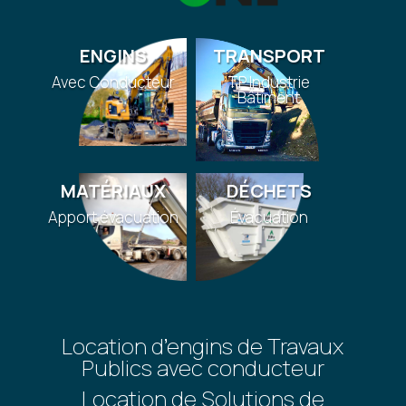
ENGINS
TRANSPORT
Avec Conducteur
TP Industrie
Bâtiment
MATÉRIAUX
DÉCHETS
Apport évacuation
Évacuation
Location d’engins de Travaux
Publics avec conducteur
Location de Solutions de