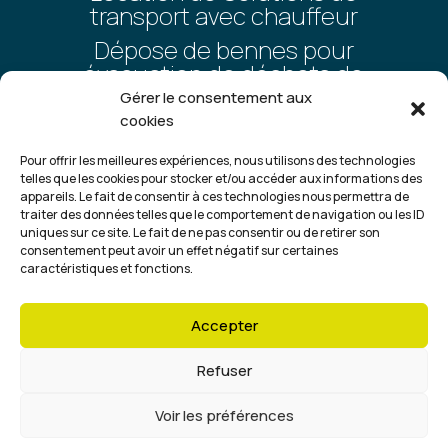
transport avec chauffeur
Dépose de bennes pour
évacuation de déchets de
chantier
Gérer le consentement aux
cookies
Vente et livraison de matériaux
calcaires et recyclés
Pour offrir les meilleures expériences, nous utilisons des technologies
telles que les cookies pour stocker et/ou accéder aux informations des
appareils. Le fait de consentir à ces technologies nous permettra de
traiter des données telles que le comportement de navigation ou les ID
uniques sur ce site. Le fait de ne pas consentir ou de retirer son
consentement peut avoir un effet négatif sur certaines
caractéristiques et fonctions.
Copyright ©2025 |
Je-suis-Artisan.fr
–
Mentions
Accepter
légales
–
Politique de cookies
–
Politique de
confidentialité
Refuser
Voir les préférences