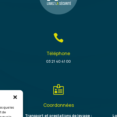

Téléphone
03 21 40 41 00

Coordonnées
es que les
t de
on
Transport et prestations de levage :
Lo
s que le