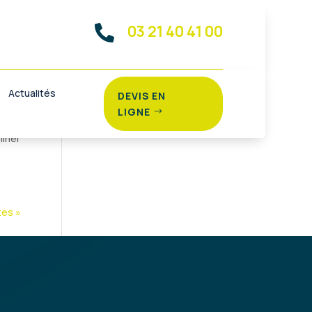
03 21 40 41 00

Actualités
DEVIS EN
LIGNE
miner
tes »