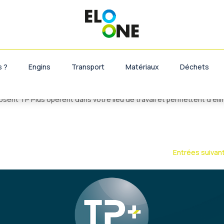
décharge dans le voisinage de Lens,
 ?
Engins
Transport
Matériaux
Déchets
e, on constate une forte demande en service de décharge dans les
sent TP Plus opèrent dans votre lieu de travail et permettent d’éli
Entrées suivan