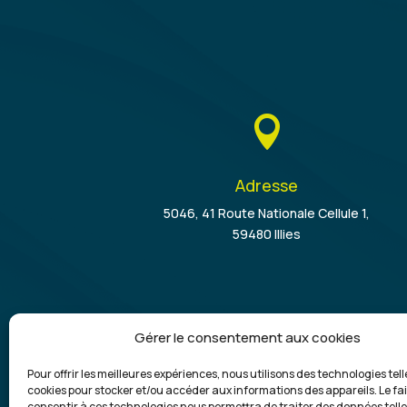

Adresse
5046, 41 Route Nationale Cellule 1,
59480 Illies
Gérer le consentement aux cookies
Pour offrir les meilleures expériences, nous utilisons des technologies tell
cookies pour stocker et/ou accéder aux informations des appareils. Le fai
Commercial, dépose de benne et évacuati
consentir à ces technologies nous permettra de traiter des données telle