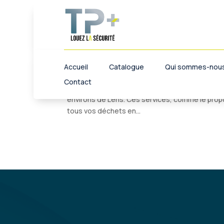
Tout sur les services de 
62300
Décharge
,
Lens
Accueil
Catalogue
Qui sommes-nous
Contact
Le monde d’aujourd’hui devient plus écologiqu
environs de Lens. Ces services, comme le propo
tous vos déchets en...