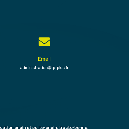

Email
administration@tp-plus.fr
cation engin et porte-engin, tracto-benne,