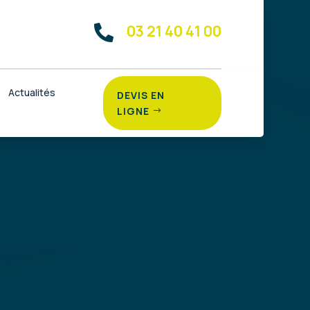
03 21 40 41 00

Actualités
DEVIS EN
LIGNE