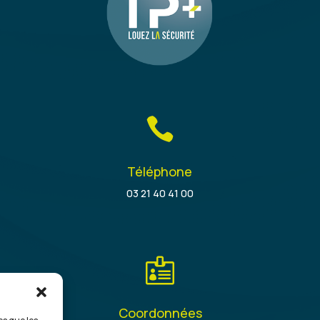

Téléphone
03 21 40 41 00

Coordonnées