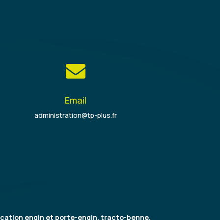

Email
administration@tp-plus.fr
cation engin et porte-engin, tracto-benne,