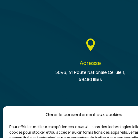

Adresse
5046, 41 Route Nationale Cellule 1,
59480 Illies
Gérer le consentement aux cookies
Pour offrir les meilleures expériences, nous utilisons des technologies tell
cookies pour stocker et/ou accéder aux informations des appareils. Le fai
Commercial, dépose de benne et évacuati
consentir à ces technologies nous permettra de traiter des données telle