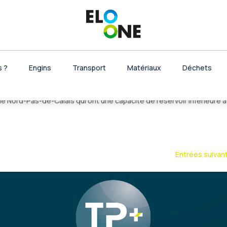
 de location de cuve à eau dans la
is
 ?
Engins
Transport
Matériaux
Déchets
ider à mener à bien votre projet grâce à la location de cuve à eau.
 Nord-Pas-de-Calais qui ont une capacité de réservoir inférieure à 
Entrées suivan