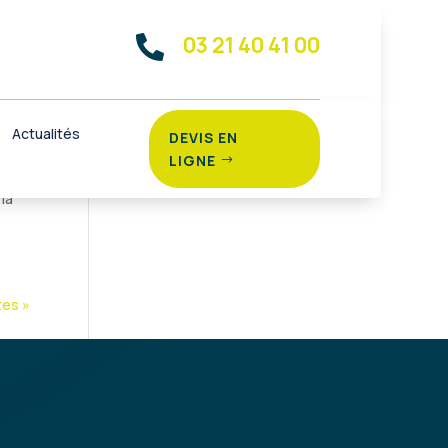
03 21 40 41 00

Actualités
DEVIS EN
LIGNE
 Ils
la
tes »