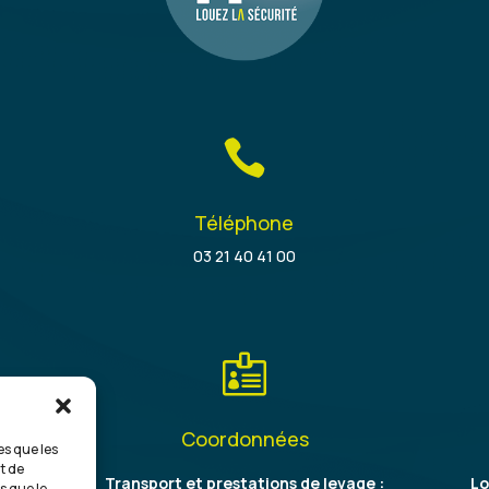

Téléphone
03 21 40 41 00

Coordonnées
es que les
t de
on
Transport et prestations de levage :
Lo
s que le