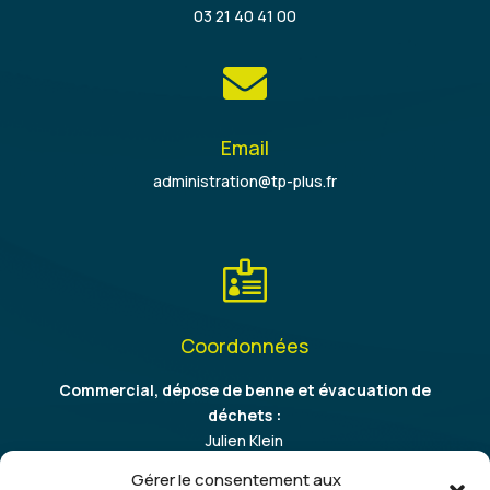
03 21 40 41 00

Email
administration@tp-plus.fr

Coordonnées
Commercial, dépose de benne et évacuation de
déchets :
Julien Klein
06 86 37 64 09
Gérer le consentement aux