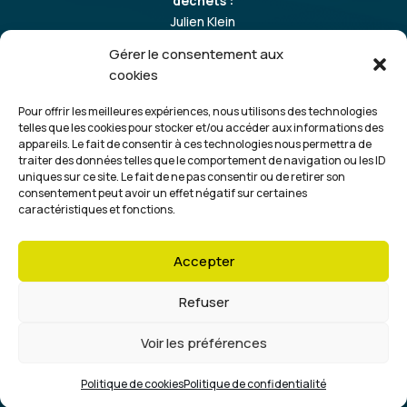
déchets :
Julien Klein
06 86 37 64 09
Gérer le consentement aux
cookies
Transport et prestations de levage :
Christophe Tourtelot
Pour offrir les meilleures expériences, nous utilisons des technologies
telles que les cookies pour stocker et/ou accéder aux informations des
06 08 72 95 69
appareils. Le fait de consentir à ces technologies nous permettra de
traiter des données telles que le comportement de navigation ou les ID
uniques sur ce site. Le fait de ne pas consentir ou de retirer son
Location engin et porte-engin, tracto-benne,
consentement peut avoir un effet négatif sur certaines
cuves, balayage, aspiratrice et hydrocureuse :
caractéristiques et fonctions.
Aurélien Menet
07 89 24 07 71
Accepter
Refuser
Copyright ©2025 |
Je-suis-Artisan.fr
–
Mentions
Voir les préférences
légales
–
Politique de cookies
–
Politique de
confidentialité
Politique de cookies
Politique de confidentialité