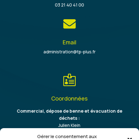
03 21 40 41 00

Email
administration@tp-plus.fr

Coordonnées
Commercial, dépose de benne et évacuation de
déchets :
Julien Klein
06 86 37 64 09
Gérer le consentement aux