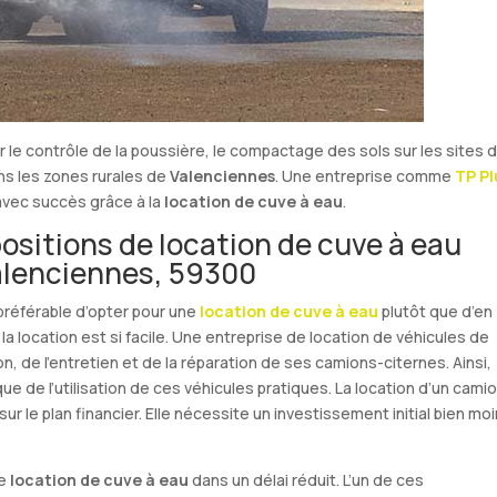
 le contrôle de la poussière, le compactage des sols sur les sites 
ans les zones rurales de
Valenciennes
. Une entreprise comme
TP Pl
 avec succès grâce à la
location de cuve à eau
.
positions de location de cuve à eau
Valenciennes, 59300
t préférable d’opter pour une
location de cuve à eau
plutôt que d’en
la location est si facile. Une entreprise de location de véhicules de
on, de l’entretien et de la réparation de ses camions-citernes. Ainsi,
e de l’utilisation de ces véhicules pratiques. La location d’un cami
r le plan financier. Elle nécessite un investissement initial bien mo
de
location de cuve à eau
dans un délai réduit. L’un de ces