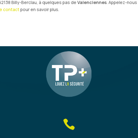
62138 Billy-Berclau, à quelques pas de
Valenciennes
. Appelez-nous
de contact
pour en savoir plus.
