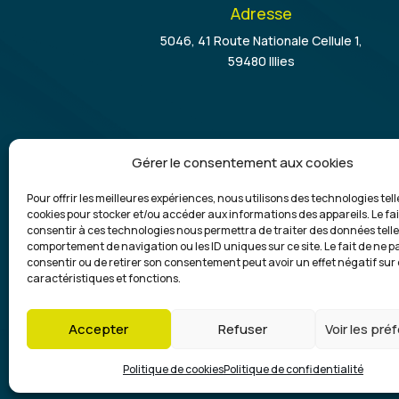
Adresse
5046, 41 Route Nationale Cellule 1,
59480 Illies
Gérer le consentement aux cookies
Pour offrir les meilleures expériences, nous utilisons des technologies tell
cookies pour stocker et/ou accéder aux informations des appareils. Le fai
Commercial, dépose de benne et évacuati
consentir à ces technologies nous permettra de traiter des données telle
de déchets :
comportement de navigation ou les ID uniques sur ce site. Le fait de ne p
consentir ou de retirer son consentement peut avoir un effet négatif sur
Julien Klein
caractéristiques et fonctions.
06 86 37 64 09
Accepter
Refuser
Voir les pr
Copyright ©2025 |
J
Politique de cookies
Politique de confidentialité