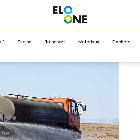
s propositions de location de
nvirons de Valenciennes, 59300
 ?
Engins
Transport
Matériaux
Déchets