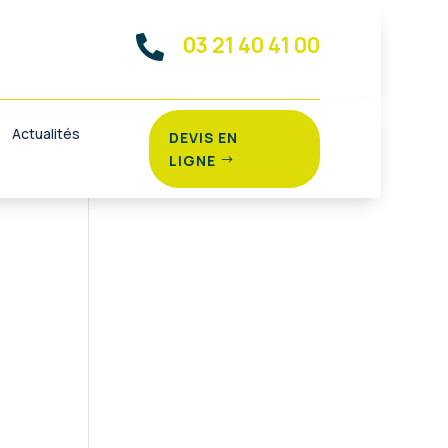
03 21 40 41 00

Actualités
DEVIS EN
LIGNE