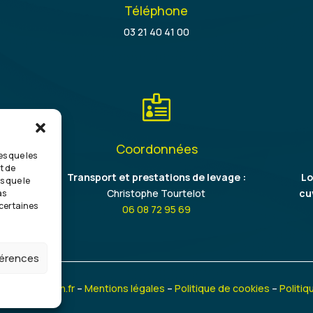
Téléphone
03 21 40 41 00

Coordonnées
es que les
t de
on
Transport et prestations de levage :
Lo
s que le
Christophe Tourtelot
cu
as
 certaines
06 08 72 95 69
éférences
e-suis-Artisan.fr
–
Mentions légales
–
Politique de cookies
–
Politiq