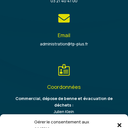
03 21 40 41 00

Email
administration@tp-plus.fr

Coordonnées
Commercial, dépose de benne et évacuation de
déchets :
Julien Klein
06 86 37 64 09
Gérer le consentement aux