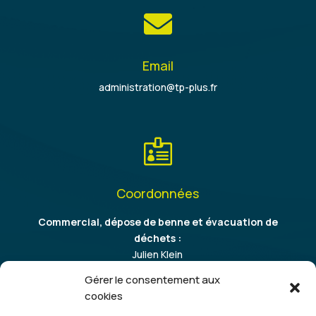

Email
administration@tp-plus.fr

Coordonnées
Commercial, dépose de benne et évacuation de
déchets :
Julien Klein
06 86 37 64 09
Gérer le consentement aux
cookies
Transport et prestations de levage :