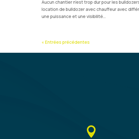
Aucun chantier n’est trop dur pour les bulldoz
location de bulldozer avec chauffeur avec diff
une puissance et une visibilité...
« Entrées précédentes
