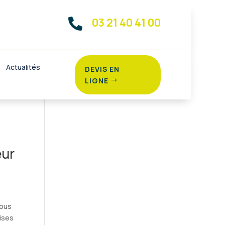
03 21 40 41 00

r à
Actualités
DEVIS EN
LIGNE
e
eur
vous
rises