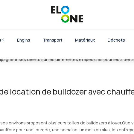
e location de bulldozer avec chauffeu
 ?
Engins
Transport
Matériaux
Déchets
être un processus confus et difficile. Les entreprises de location d
gnent ses clients sur les différentes étapes clés pour les aider à
 de location de bulldozer avec chauff
 ses environs proposent plusieurs tailles de bulldozers à louer.Que 
hauffeur pour une journée, une semaine, un mois ou plus, les entrep