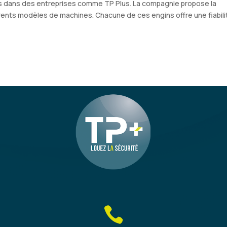
ers dans des entreprises comme TP Plus. La compagnie propose la
érents modèles de machines. Chacune de ces engins offre une fiabili
