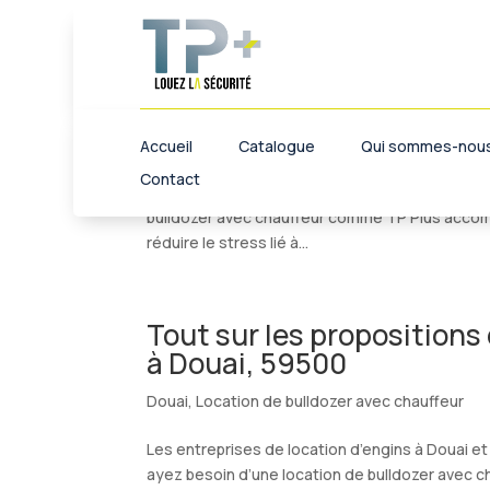
Tout sur les opérations d
Arras, 62000
Arras
,
Location de bulldozer avec chauffeur
Accueil
Catalogue
Qui sommes-nous
Contact
Louer un bulldozer à Arras et ses environs peut 
bulldozer avec chauffeur comme TP Plus accompa
réduire le stress lié à...
Tout sur les propositions
à Douai, 59500
Douai
,
Location de bulldozer avec chauffeur
Les entreprises de location d’engins à Douai et
ayez besoin d’une location de bulldozer avec c