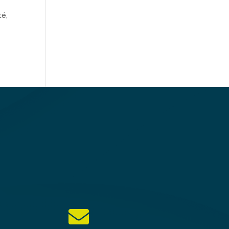
té,
