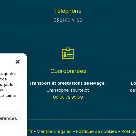
Téléphone
03 21 40 41 00

Coordonnées
es que les
t de
on
Transport et prestations de levage :
Lo
s que le
Christophe Tourtelot
cu
as
 certaines
06 08 72 95 69
éférences
e-suis-Artisan.fr
–
Mentions légales
–
Politique de cookies
–
Politiq