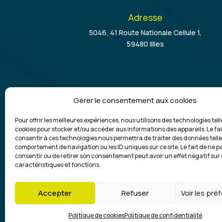
Adresse
5046, 41 Route Nationale Cellule 1,
59480 Illies
Gérer le consentement aux cookies
Pour offrir les meilleures expériences, nous utilisons des technologies tell
cookies pour stocker et/ou accéder aux informations des appareils. Le fai
Commercial, dépose de benne et évacuati
consentir à ces technologies nous permettra de traiter des données telle
de déchets :
comportement de navigation ou les ID uniques sur ce site. Le fait de ne p
consentir ou de retirer son consentement peut avoir un effet négatif sur
Julien Klein
caractéristiques et fonctions.
06 86 37 64 09
Accepter
Refuser
Voir les pr
Copyright ©2025 |
J
Politique de cookies
Politique de confidentialité